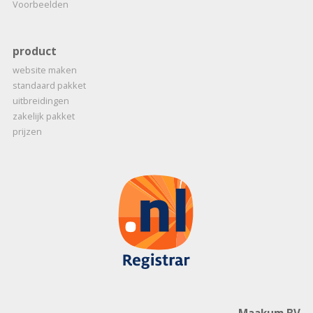
Voorbeelden
product
website maken
standaard pakket
uitbreidingen
zakelijk pakket
prijzen