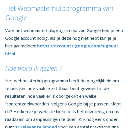
Het Webmasterhulpprogramma van
Google
Voor het webmasterhulpprogramma van Google heb je een
Google account nodig, als je deze nog niet hebt kun je je
hier aanmelden:
https://accounts.google.com/signup?
hl=nl
Hoe word ik gezien ?
Het webmasterhulpprogramma biedt de mogelijkheid om
te bekijken hoe vaak je zichtbaar bent geweest in de
resultaten, hoe vaak er is doorgeklikt en welke
“contentzoekwoorden” volgens Google bij je passen. Klopt
dit? Herken je je website hierin of is het onvolledig en dus
raadzaam om aanpassingen te doen. Kijk nog eens onder
punt
1) relevante inhoud
voor een aantal praktische tips