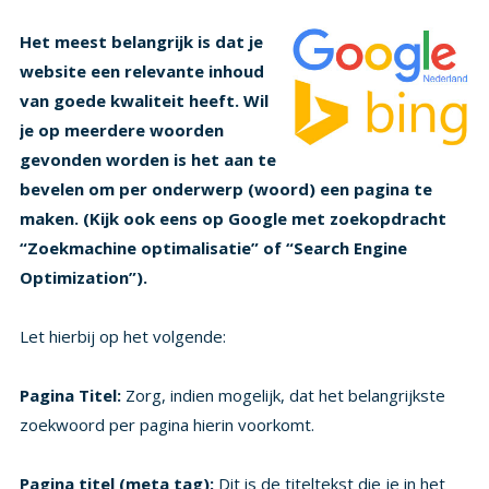
Het meest belangrijk is dat je
website een relevante inhoud
van goede kwaliteit heeft. Wil
je op meerdere woorden
gevonden worden is het aan te
bevelen om per onderwerp (woord) een pagina te
maken. (Kijk ook eens op Google met zoekopdracht
“Zoekmachine optimalisatie” of “Search Engine
Optimization”).
Let hierbij op het volgende:
Pagina Titel:
Zorg, indien mogelijk, dat het belangrijkste
zoekwoord per pagina hierin voorkomt.
Pagina titel (meta tag):
Dit is de titeltekst die je in het
bovenste deel van je browser ziet. Hier kun je meerdere
woorden in verwerken. Dit pas je eenvoudig aan met de