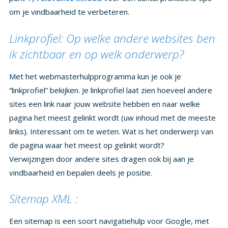
om je vindbaarheid te verbeteren.
Linkprofiel: Op welke andere websites ben
ik zichtbaar en op welk onderwerp?
Met het webmasterhulpprogramma kun je ook je
“linkprofiel” bekijken. Je linkprofiel laat zien hoeveel andere
sites een link naar jouw website hebben en naar welke
pagina het meest gelinkt wordt (uw inhoud met de meeste
links). Interessant om te weten. Wat is het onderwerp van
de pagina waar het meest op gelinkt wordt?
Verwijzingen door andere sites dragen ook bij aan je
vindbaarheid en bepalen deels je positie.
Sitemap XML :
Een sitemap is een soort navigatiehulp voor Google, met
daarin de links naar alle pagina`s van je website. Je laat
Google eigenlijk weten waar naar gekeken kan worden voor
het indexeren van je site. Kijk onder de button “crawlen-
>sitemaps” in het webmasterhulpprogramma om te zien of
Google je map heeft gevonden en of de juiste informatie te
zien is. Indien dit niet het geval is kun je je sitemap hier
toevoegen. Je hoeft enkel maar “sitemap.xml” in te voeren,
deze wordt namelijk automatisch door het Maakum