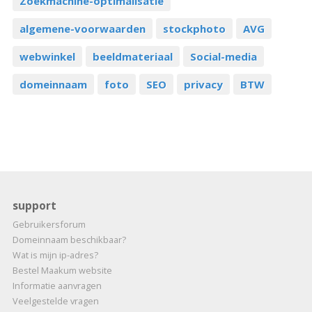
Zoekmachine-optimalisatie
algemene-voorwaarden
stockphoto
AVG
webwinkel
beeldmateriaal
Social-media
domeinnaam
foto
SEO
privacy
BTW
support
Gebruikersforum
Domeinnaam beschikbaar?
Wat is mijn ip-adres?
Bestel Maakum website
Informatie aanvragen
Veelgestelde vragen