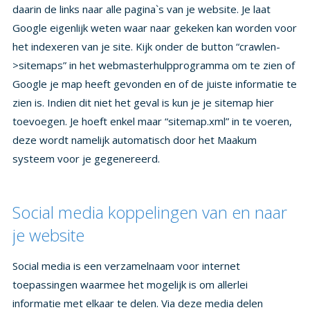
systeem voor je gegenereerd.
Social media koppelingen van en naar
je website
Social media is een verzamelnaam voor internet
toepassingen waarmee het mogelijk is om allerlei
informatie met elkaar te delen. Via deze media delen
mensen verhalen, kennis, ervaringen in de vorm van tekst,
geluid en beeld (foto's, video). Bekende voorbeelden van
social media websites zijn Facebook, Twitter, LinkedIn en