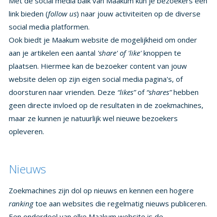
Met de social media balk van Maakum kun je bezoekers een
link bieden (
follow us
) naar jouw activiteiten op de diverse
social media platformen.
Ook biedt je Maakum website de mogelijkheid om onder
aan je artikelen een aantal
'share' of 'like'
knoppen te
plaatsen. Hiermee kan de bezoeker content van jouw
website delen op zijn eigen social media pagina's, of
doorsturen naar vrienden. Deze
“likes”
of
“shares”
hebben
geen directe invloed op de resultaten in de zoekmachines,
maar ze kunnen je natuurlijk wel nieuwe bezoekers
opleveren.
Nieuws
Zoekmachines zijn dol op nieuws en kennen een hogere
ranking
toe aan websites die regelmatig nieuws publiceren.
Een onderdeel van elke Maakum website is de
nieuwspagina. Hierin kun je zelf per artikel de publicatie
periode aangeven, dus hoe lang een nieuwsbericht mag
blijven staan, daarna wordt het verplaatst naar je
nieuwsachrief. Probeer iedere week een (relevant)
nieuwsbericht op je website te plaatsen en plaats hiervan