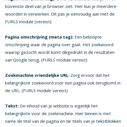
FURLS module (vereist).
Pagina omschrijving (meta tag):
Een beknopte
omschrijving waar de pagina over gaat. Het zoekwoord
waarop gezocht wordt komt dikgedrukt in de resultaten
van Google terug. (FURLS module vereist)
Zoekmachine vriendelijke URL:
Zorg ervoor dat het
belangrijkste zoekwoord voor een pagina ook terugkomt in
de URL. (FURLS module vereist)
Tekst:
De inhoud van je website is eigenlijk het
belangrijkste voor de zoekmachine. Hier binnen is met
name de titel van de pagina en de titels van je tekstblokken
belangrijk om gevonden te worden. Zorg ervoor dat het
woord of de combinatie van woorden waar je op gevonden
wilt worden regelmatig voorkomt in de teksten op je
pagina en in de kopteksten van een nieuwe paragraaf. Doe
dit niet overdreven, zodat het nog wel prettig leest, je
schrijft immers voor je bezoekers! Ga ervan uit dat het
zoekwoord niet meer dan 4% van de totale pagina tekst
mag voorkomen, anders kan het door Google aangemerkt